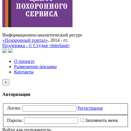
Информационно-аналитический ресурс
«Похоронный портал»
, 2014 - гг.
Поддержка -
©
Cтудия «Interland»
О проекте
Размещение рекламы
Контакты
×
Авторизация
Логин:
Регистрация
Пароль:
Запомнить меня
Войти как пользователь: