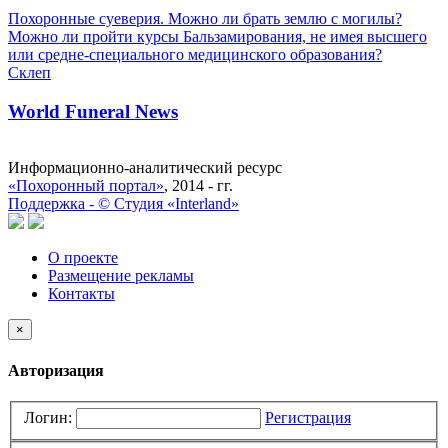
Похоронные суеверия. Можно ли брать землю с могилы?
Можно ли пройти курсы Бальзамирования, не имея высшего
или средне-специального медицинского образования?
Склеп
World Funeral News
Информационно-аналитический ресурс
«Похоронный портал»
, 2014 - гг.
Поддержка -
©
Cтудия «Interland»
О проекте
Размещение рекламы
Контакты
×
Авторизация
Логин:
Регистрация