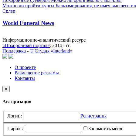
Похоронные суеверия. Можно ли брать землю с могилы?
Можно ли пройти курсы Бальзамирования, не имея высшего ил
Склеп
World Funeral News
Информационно-аналитический ресурс
«Похоронный портал»
, 2014 - гг.
Поддержка -
©
Cтудия «Interland»
О проекте
Размещение рекламы
Контакты
×
Авторизация
Логин:
Регистрация
Пароль:
Запомнить меня