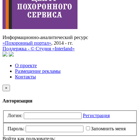
Информационно-аналитический ресурс
«Похоронный портал»
, 2014 - гг.
Поддержка -
©
Cтудия «Interland»
О проекте
Размещение рекламы
Контакты
×
Авторизация
Логин:
Регистрация
Пароль:
Запомнить меня
Войти как пользователь: