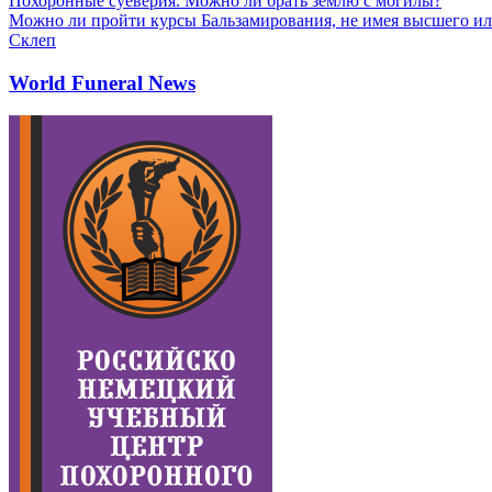
Похоронные суеверия. Можно ли брать землю с могилы?
Можно ли пройти курсы Бальзамирования, не имея высшего ил
Склеп
World Funeral News