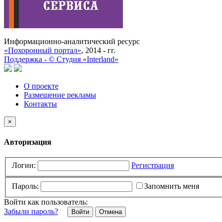
Информационно-аналитический ресурс
«Похоронный портал»
, 2014 - гг.
Поддержка -
©
Cтудия «Interland»
О проекте
Размещение рекламы
Контакты
×
Авторизация
Логин:
Регистрация
Пароль:
Запомнить меня
Войти как пользователь:
Забыли пароль?
Отмена