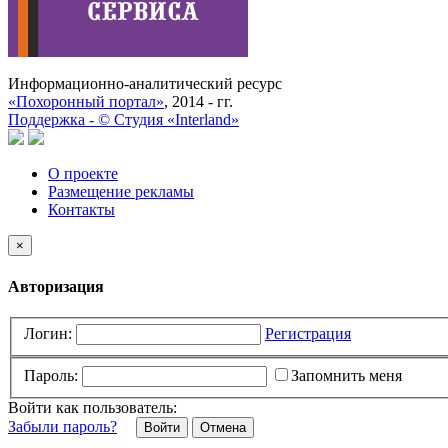
Информационно-аналитический ресурс
«Похоронный портал»
, 2014 - гг.
Поддержка -
©
Cтудия «Interland»
О проекте
Размещение рекламы
Контакты
×
Авторизация
Логин:
Регистрация
Пароль:
Запомнить меня
Войти как пользователь:
Забыли пароль?
Отмена