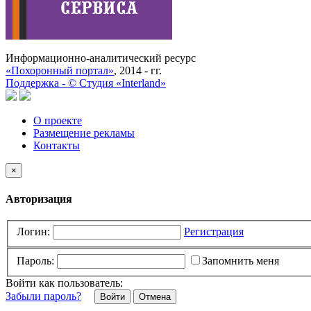
Информационно-аналитический ресурс
«Похоронный портал»
, 2014 - гг.
Поддержка -
©
Cтудия «Interland»
О проекте
Размещение рекламы
Контакты
×
Авторизация
Логин:
Регистрация
Пароль:
Запомнить меня
Войти как пользователь:
Забыли пароль?
Отмена