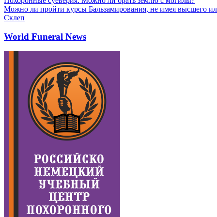
Похоронные суеверия. Можно ли брать землю с могилы?
Можно ли пройти курсы Бальзамирования, не имея высшего ил
Склеп
World Funeral News