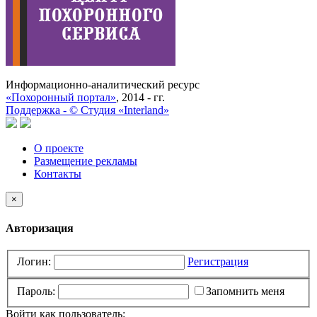
Информационно-аналитический ресурс
«Похоронный портал»
, 2014 - гг.
Поддержка -
©
Cтудия «Interland»
О проекте
Размещение рекламы
Контакты
×
Авторизация
Логин:
Регистрация
Пароль:
Запомнить меня
Войти как пользователь: