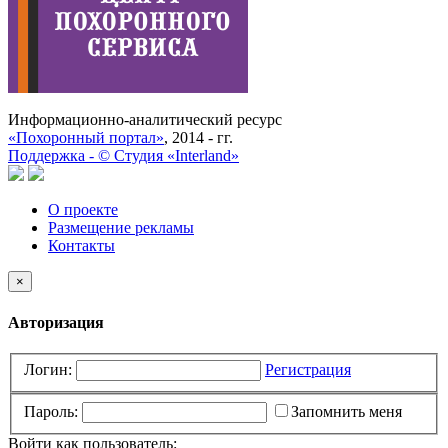
Информационно-аналитический ресурс
«Похоронный портал»
, 2014 - гг.
Поддержка -
©
Cтудия «Interland»
О проекте
Размещение рекламы
Контакты
×
Авторизация
Логин:
Регистрация
Пароль:
Запомнить меня
Войти как пользователь: