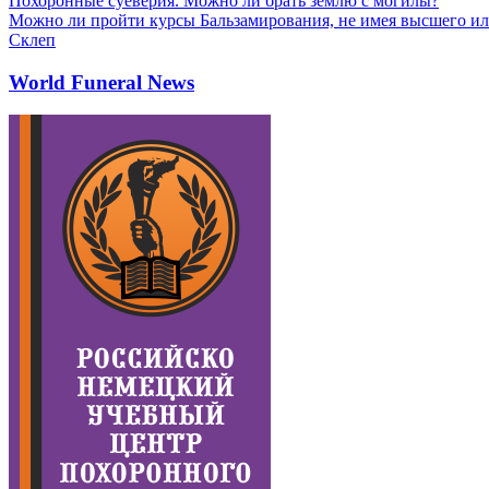
Похоронные суеверия. Можно ли брать землю с могилы?
Можно ли пройти курсы Бальзамирования, не имея высшего ил
Склеп
World Funeral News