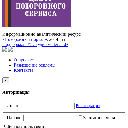
Информационно-аналитический ресурс
«Похоронный портал»
, 2014 - гг.
Поддержка -
©
Cтудия «Interland»
О проекте
Размещение рекламы
Контакты
×
Авторизация
Логин:
Регистрация
Пароль:
Запомнить меня
Войти как пользователь: