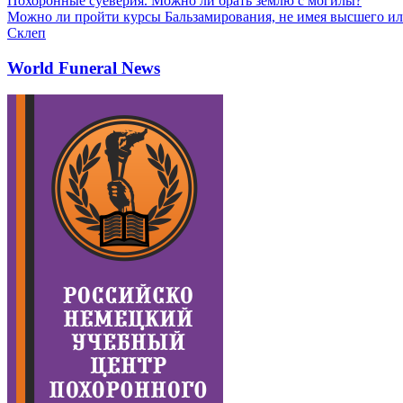
Похоронные суеверия. Можно ли брать землю с могилы?
Можно ли пройти курсы Бальзамирования, не имея высшего ил
Склеп
World Funeral News