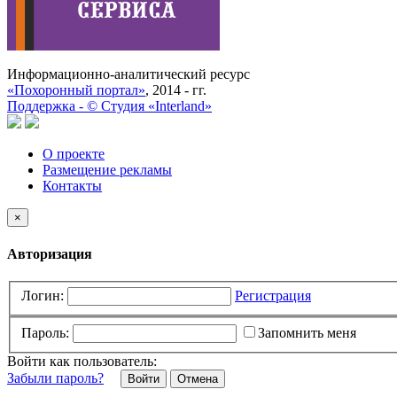
Информационно-аналитический ресурс
«Похоронный портал»
, 2014 - гг.
Поддержка -
©
Cтудия «Interland»
О проекте
Размещение рекламы
Контакты
×
Авторизация
Логин:
Регистрация
Пароль:
Запомнить меня
Войти как пользователь:
Забыли пароль?
Отмена