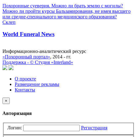
Похоронные суеверия. Можно ли брать землю с могилы?
Можно ли пройти курсы Бальзамирования, не имея высшего
или средне-специального медицинского образования?
Склеп
World Funeral News
Информационно-аналитический ресурс
«Похоронный портал»
, 2014 - гг.
Поддержка -
©
Cтудия «Interland»
О проекте
Размещение рекламы
Контакты
×
Авторизация
Логин:
Регистрация