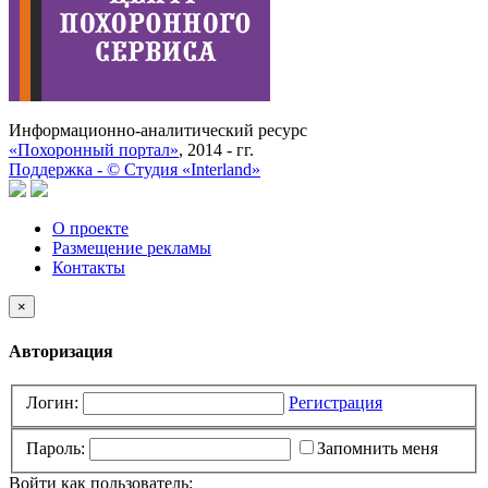
Информационно-аналитический ресурс
«Похоронный портал»
, 2014 - гг.
Поддержка -
©
Cтудия «Interland»
О проекте
Размещение рекламы
Контакты
×
Авторизация
Логин:
Регистрация
Пароль:
Запомнить меня
Войти как пользователь: