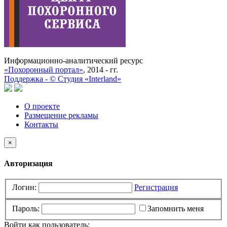
Информационно-аналитический ресурс
«Похоронный портал»
, 2014 - гг.
Поддержка -
©
Cтудия «Interland»
О проекте
Размещение рекламы
Контакты
×
Авторизация
Логин:
Регистрация
Пароль:
Запомнить меня
Войти как пользователь: