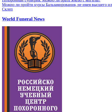
Похоронные суеверия. Можно ли брать землю с могилы?
Можно ли пройти курсы Бальзамирования, не имея высшего ил
Склеп
World Funeral News