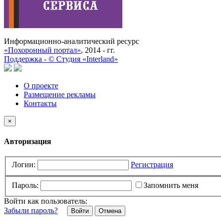
Информационно-аналитический ресурс
«Похоронный портал»
, 2014 - гг.
Поддержка -
©
Cтудия «Interland»
О проекте
Размещение рекламы
Контакты
×
Авторизация
Логин:
Регистрация
Пароль:
Запомнить меня
Войти как пользователь:
Забыли пароль?
Отмена