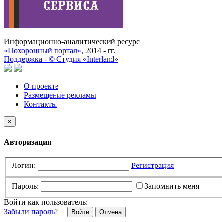
Информационно-аналитический ресурс
«Похоронный портал»
, 2014 - гг.
Поддержка -
©
Cтудия «Interland»
О проекте
Размещение рекламы
Контакты
×
Авторизация
Логин:
Регистрация
Пароль:
Запомнить меня
Войти как пользователь:
Забыли пароль?
Отмена