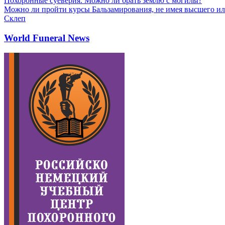
Похоронные суеверия. Можно ли брать землю с могилы?
Можно ли пройти курсы Бальзамирования, не имея высшего ил
Склеп
World Funeral News