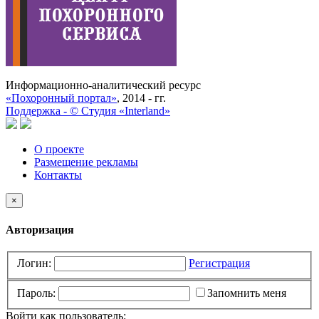
Информационно-аналитический ресурс
«Похоронный портал»
, 2014 - гг.
Поддержка -
©
Cтудия «Interland»
О проекте
Размещение рекламы
Контакты
×
Авторизация
Логин:
Регистрация
Пароль:
Запомнить меня
Войти как пользователь: