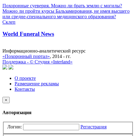
Похоронные суеверия. Можно ли брать землю с могилы?
Можно ли пройти курсы Бальзамирования, не имея высшего
или средне-специального медицинского образования?
Склеп
World Funeral News
Информационно-аналитический ресурс
«Похоронный портал»
, 2014 - гг.
Поддержка -
©
Cтудия «Interland»
О проекте
Размещение рекламы
Контакты
×
Авторизация
Логин:
Регистрация