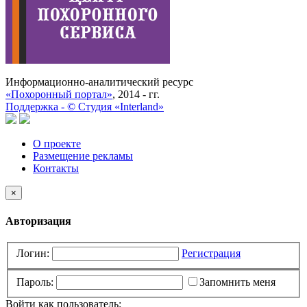
Информационно-аналитический ресурс
«Похоронный портал»
, 2014 - гг.
Поддержка -
©
Cтудия «Interland»
О проекте
Размещение рекламы
Контакты
×
Авторизация
Логин:
Регистрация
Пароль:
Запомнить меня
Войти как пользователь: