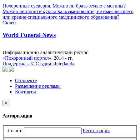
Похоронные суеверия. Можно ли брать землю с могилы?
Можно ли пройти курсы Бальзамирования, не имея высшего
или средне-специального медицинского образования?
Склеп
World Funeral News
Информационно-аналитический ресурс
«Похоронный портал»
, 2014 - гг.
Поддержка -
©
Cтудия «Interland»
О проекте
Размещение рекламы
Контакты
×
Авторизация
Логин:
Регистрация