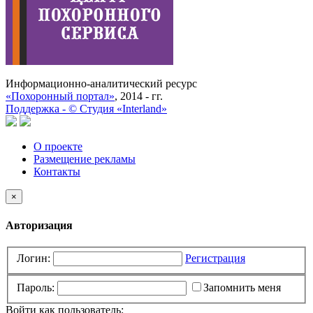
Информационно-аналитический ресурс
«Похоронный портал»
, 2014 - гг.
Поддержка -
©
Cтудия «Interland»
О проекте
Размещение рекламы
Контакты
×
Авторизация
Логин:
Регистрация
Пароль:
Запомнить меня
Войти как пользователь: