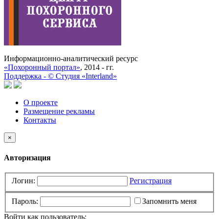
Информационно-аналитический ресурс
«Похоронный портал»
, 2014 - гг.
Поддержка -
©
Cтудия «Interland»
О проекте
Размещение рекламы
Контакты
×
Авторизация
Логин:
Регистрация
Пароль:
Запомнить меня
Войти как пользователь: