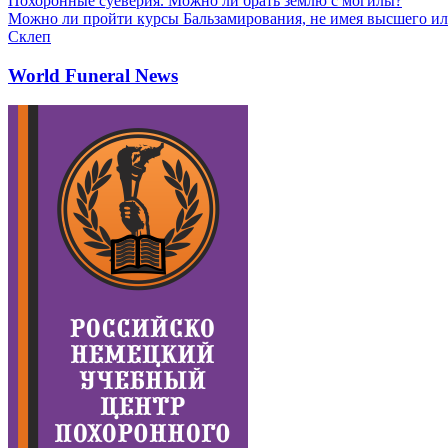
Похоронные суеверия. Можно ли брать землю с могилы?
Можно ли пройти курсы Бальзамирования, не имея высшего ил
Склеп
World Funeral News