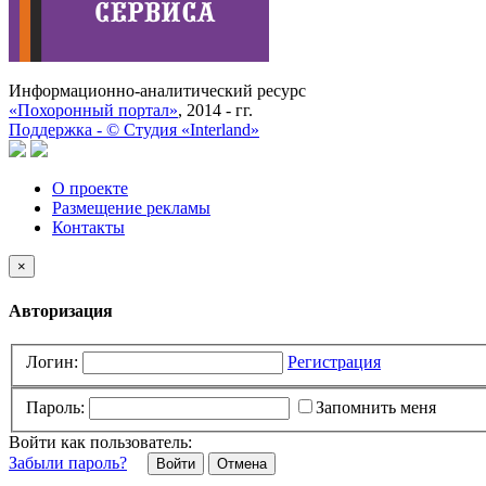
Информационно-аналитический ресурс
«Похоронный портал»
, 2014 - гг.
Поддержка -
©
Cтудия «Interland»
О проекте
Размещение рекламы
Контакты
×
Авторизация
Логин:
Регистрация
Пароль:
Запомнить меня
Войти как пользователь:
Забыли пароль?
Отмена