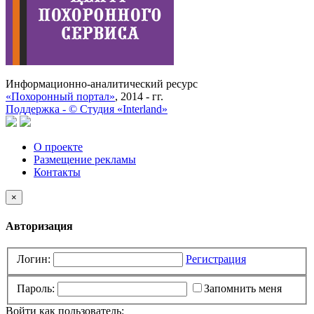
Информационно-аналитический ресурс
«Похоронный портал»
, 2014 - гг.
Поддержка -
©
Cтудия «Interland»
О проекте
Размещение рекламы
Контакты
×
Авторизация
Логин:
Регистрация
Пароль:
Запомнить меня
Войти как пользователь: