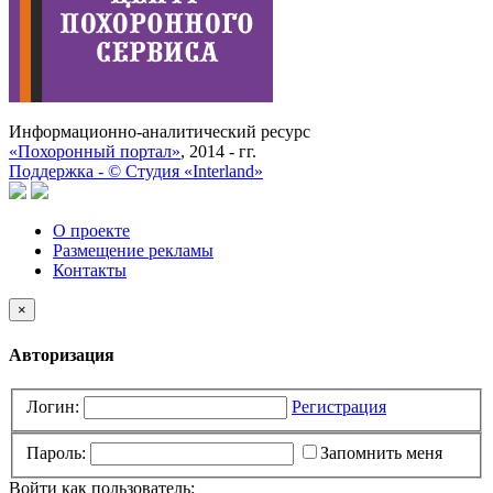
Информационно-аналитический ресурс
«Похоронный портал»
, 2014 - гг.
Поддержка -
©
Cтудия «Interland»
О проекте
Размещение рекламы
Контакты
×
Авторизация
Логин:
Регистрация
Пароль:
Запомнить меня
Войти как пользователь: