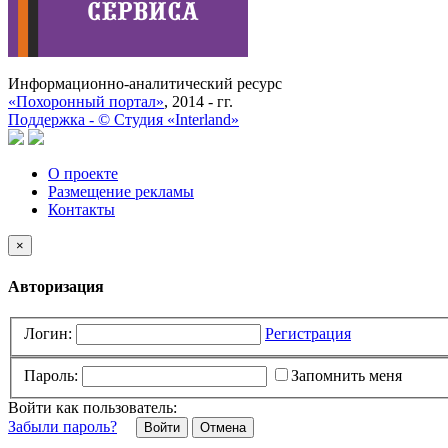
Информационно-аналитический ресурс
«Похоронный портал»
, 2014 - гг.
Поддержка -
©
Cтудия «Interland»
О проекте
Размещение рекламы
Контакты
×
Авторизация
Логин:
Регистрация
Пароль:
Запомнить меня
Войти как пользователь:
Забыли пароль?
Отмена