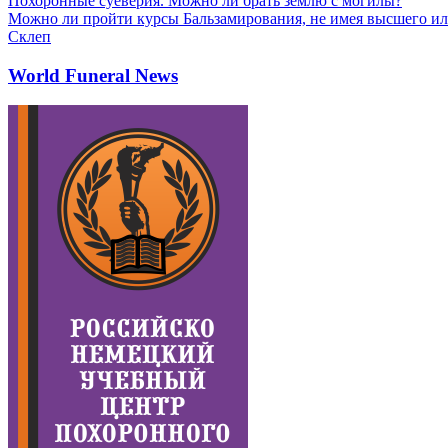
Похоронные суеверия. Можно ли брать землю с могилы?
Можно ли пройти курсы Бальзамирования, не имея высшего ил
Склеп
World Funeral News