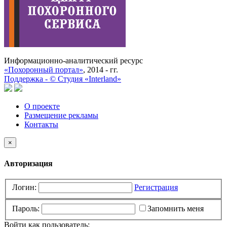
Информационно-аналитический ресурс
«Похоронный портал»
, 2014 - гг.
Поддержка -
©
Cтудия «Interland»
О проекте
Размещение рекламы
Контакты
×
Авторизация
Логин:
Регистрация
Пароль:
Запомнить меня
Войти как пользователь: