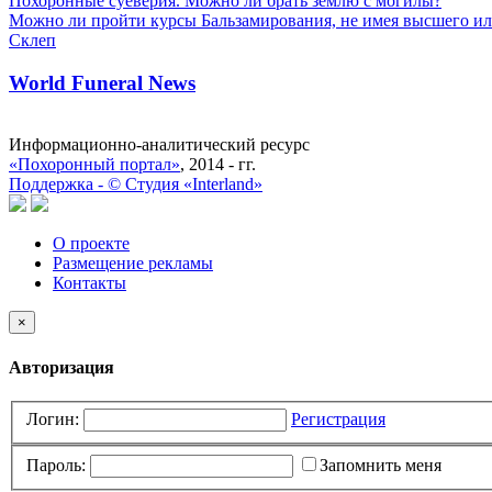
Похоронные суеверия. Можно ли брать землю с могилы?
Можно ли пройти курсы Бальзамирования, не имея высшего ил
Склеп
World Funeral News
Информационно-аналитический ресурс
«Похоронный портал»
, 2014 - гг.
Поддержка -
©
Cтудия «Interland»
О проекте
Размещение рекламы
Контакты
×
Авторизация
Логин:
Регистрация
Пароль:
Запомнить меня