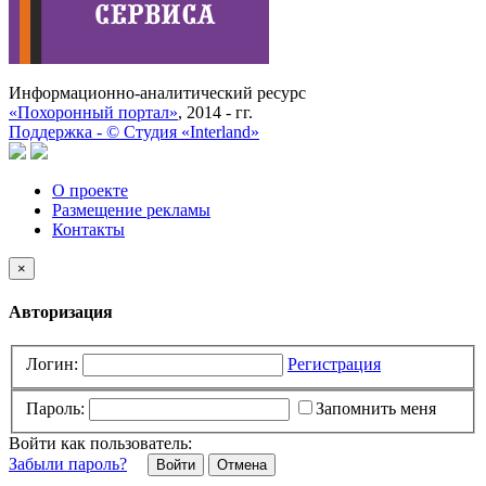
Информационно-аналитический ресурс
«Похоронный портал»
, 2014 - гг.
Поддержка -
©
Cтудия «Interland»
О проекте
Размещение рекламы
Контакты
×
Авторизация
Логин:
Регистрация
Пароль:
Запомнить меня
Войти как пользователь:
Забыли пароль?
Отмена