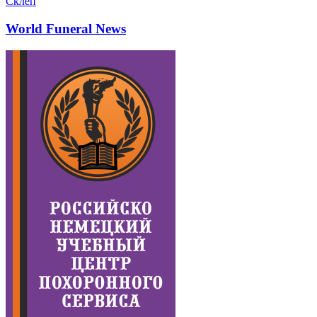
Склеп
World Funeral News