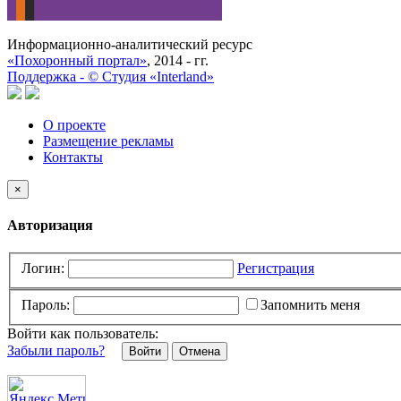
Информационно-аналитический ресурс
«Похоронный портал»
, 2014 - гг.
Поддержка -
©
Cтудия «Interland»
О проекте
Размещение рекламы
Контакты
×
Авторизация
Логин:
Регистрация
Пароль:
Запомнить меня
Войти как пользователь:
Забыли пароль?
Отмена