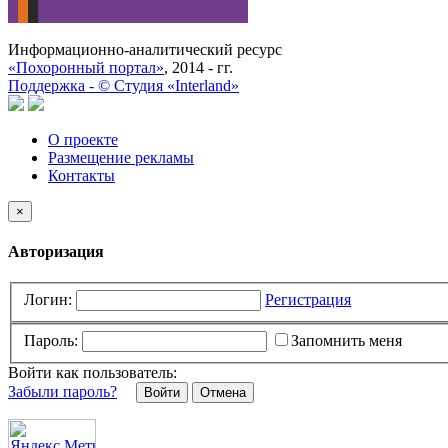
Информационно-аналитический ресурс
«Похоронный портал»
, 2014 - гг.
Поддержка -
©
Cтудия «Interland»
О проекте
Размещение рекламы
Контакты
×
Авторизация
Логин:
Регистрация
Пароль:
Запомнить меня
Войти как пользователь:
Забыли пароль?
Отмена