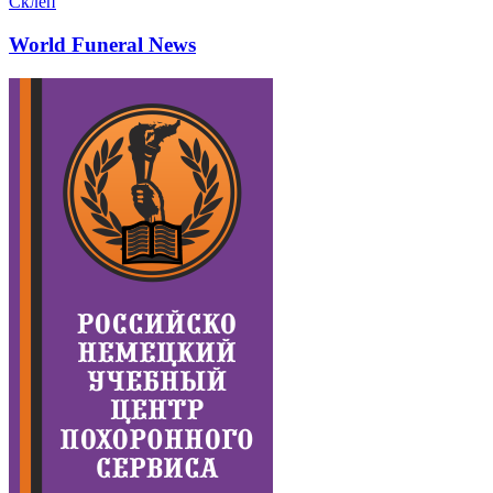
Склеп
World Funeral News