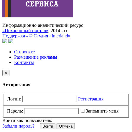
Информационно-аналитический ресурс
«Похоронный портал»
, 2014 - гг.
Поддержка -
©
Cтудия «Interland»
О проекте
Размещение рекламы
Контакты
×
Авторизация
Логин:
Регистрация
Пароль:
Запомнить меня
Войти как пользователь:
Забыли пароль?
Отмена