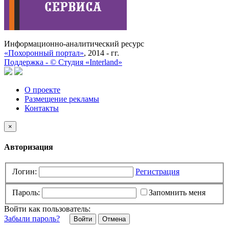
Информационно-аналитический ресурс
«Похоронный портал»
, 2014 - гг.
Поддержка -
©
Cтудия «Interland»
О проекте
Размещение рекламы
Контакты
×
Авторизация
Логин:
Регистрация
Пароль:
Запомнить меня
Войти как пользователь:
Забыли пароль?
Отмена