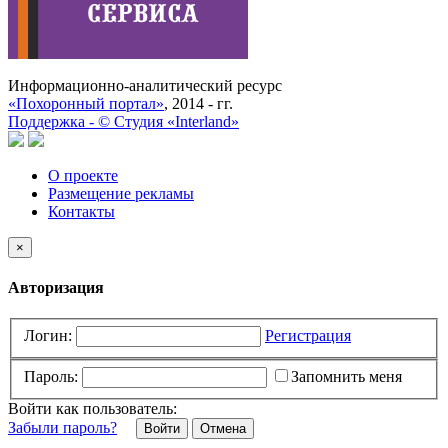
Информационно-аналитический ресурс
«Похоронный портал»
, 2014 - гг.
Поддержка -
©
Cтудия «Interland»
О проекте
Размещение рекламы
Контакты
×
Авторизация
Логин:
Регистрация
Пароль:
Запомнить меня
Войти как пользователь:
Забыли пароль?
Отмена