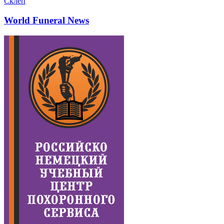
Склеп
World Funeral News