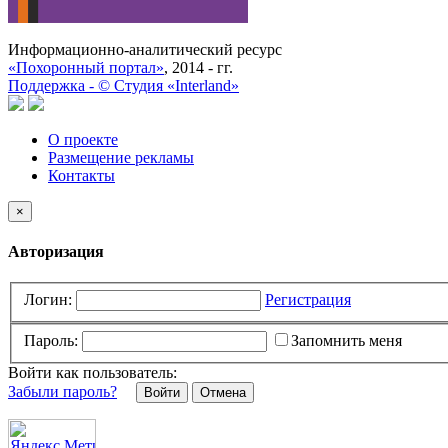
Информационно-аналитический ресурс
«Похоронный портал»
, 2014 - гг.
Поддержка -
©
Cтудия «Interland»
О проекте
Размещение рекламы
Контакты
×
Авторизация
Логин:
Регистрация
Пароль:
Запомнить меня
Войти как пользователь:
Забыли пароль?
Отмена