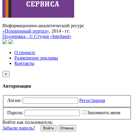
Информационно-аналитический ресурс
«Похоронный портал»
, 2014 - гг.
Поддержка -
©
Cтудия «Interland»
О проекте
Размещение рекламы
Контакты
×
Авторизация
Логин:
Регистрация
Пароль:
Запомнить меня
Войти как пользователь:
Забыли пароль?
Отмена