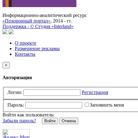
Информационно-аналитический ресурс
«Похоронный портал»
, 2014 - гг.
Поддержка -
©
Cтудия «Interland»
О проекте
Размещение рекламы
Контакты
×
Авторизация
Логин:
Регистрация
Пароль:
Запомнить меня
Войти как пользователь:
Забыли пароль?
Отмена