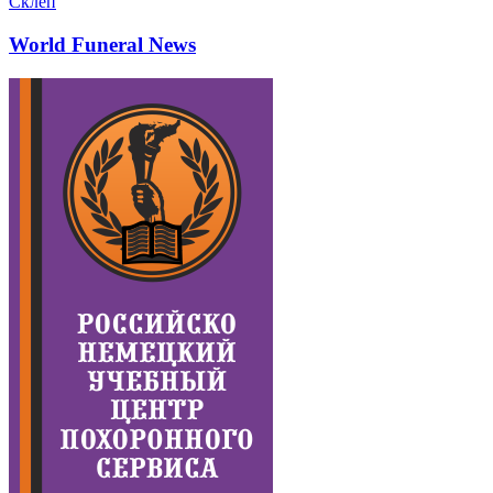
Склеп
World Funeral News