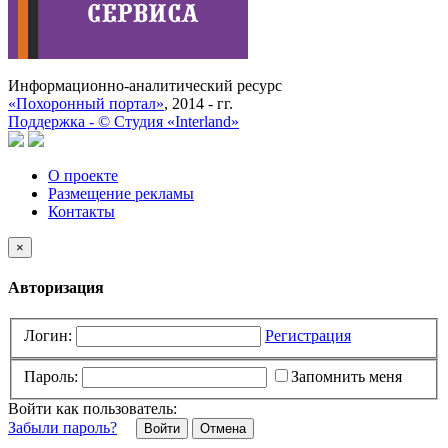
Информационно-аналитический ресурс
«Похоронный портал»
, 2014 - гг.
Поддержка -
©
Cтудия «Interland»
О проекте
Размещение рекламы
Контакты
×
Авторизация
Логин:
Регистрация
Пароль:
Запомнить меня
Войти как пользователь:
Забыли пароль?
Отмена