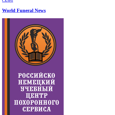
Склеп
World Funeral News