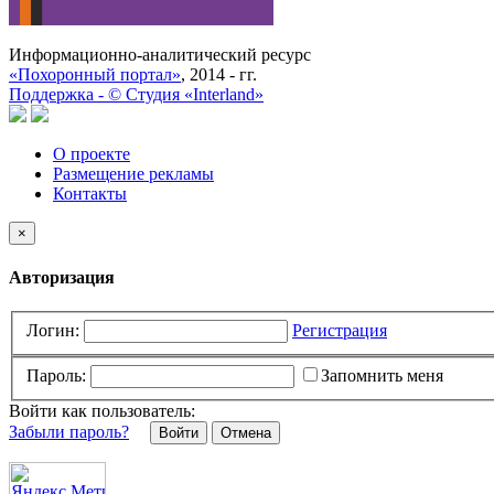
Информационно-аналитический ресурс
«Похоронный портал»
, 2014 - гг.
Поддержка -
©
Cтудия «Interland»
О проекте
Размещение рекламы
Контакты
×
Авторизация
Логин:
Регистрация
Пароль:
Запомнить меня
Войти как пользователь:
Забыли пароль?
Отмена