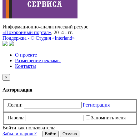
Информационно-аналитический ресурс
«Похоронный портал»
, 2014 - гг.
Поддержка -
©
Cтудия «Interland»
О проекте
Размещение рекламы
Контакты
×
Авторизация
Логин:
Регистрация
Пароль:
Запомнить меня
Войти как пользователь:
Забыли пароль?
Отмена