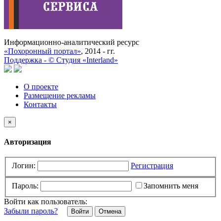
Информационно-аналитический ресурс
«Похоронный портал»
, 2014 - гг.
Поддержка -
©
Cтудия «Interland»
О проекте
Размещение рекламы
Контакты
×
Авторизация
Логин:
Регистрация
Пароль:
Запомнить меня
Войти как пользователь:
Забыли пароль?
Отмена