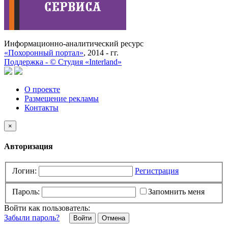
Информационно-аналитический ресурс
«Похоронный портал»
, 2014 - гг.
Поддержка -
©
Cтудия «Interland»
О проекте
Размещение рекламы
Контакты
×
Авторизация
Логин:
Регистрация
Пароль:
Запомнить меня
Войти как пользователь:
Забыли пароль?
Отмена