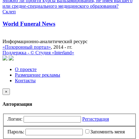
Можно ли пройти курсы Бальзамирования, не имея высшего
или средне-специального медицинского образования?
Склеп
World Funeral News
Информационно-аналитический ресурс
«Похоронный портал»
, 2014 - гг.
Поддержка -
©
Cтудия «Interland»
О проекте
Размещение рекламы
Контакты
×
Авторизация
Логин:
Регистрация
Пароль:
Запомнить меня