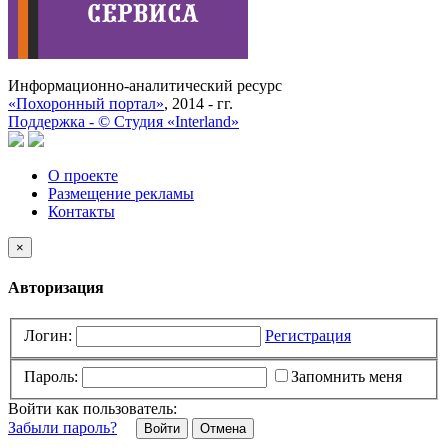
Информационно-аналитический ресурс
«Похоронный портал»
, 2014 - гг.
Поддержка -
©
Cтудия «Interland»
О проекте
Размещение рекламы
Контакты
×
Авторизация
Логин:
Регистрация
Пароль:
Запомнить меня
Войти как пользователь:
Забыли пароль?
Отмена