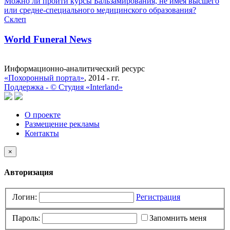
Можно ли пройти курсы Бальзамирования, не имея высшего
или средне-специального медицинского образования?
Склеп
World Funeral News
Информационно-аналитический ресурс
«Похоронный портал»
, 2014 - гг.
Поддержка -
©
Cтудия «Interland»
О проекте
Размещение рекламы
Контакты
×
Авторизация
Логин:
Регистрация
Пароль:
Запомнить меня