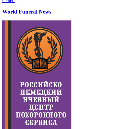
Склеп
World Funeral News