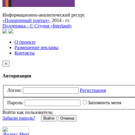
Информационно-аналитический ресурс
«Похоронный портал»
, 2014 - гг.
Поддержка -
©
Cтудия «Interland»
О проекте
Размещение рекламы
Контакты
×
Авторизация
Логин:
Регистрация
Пароль:
Запомнить меня
Войти как пользователь:
Забыли пароль?
Отмена