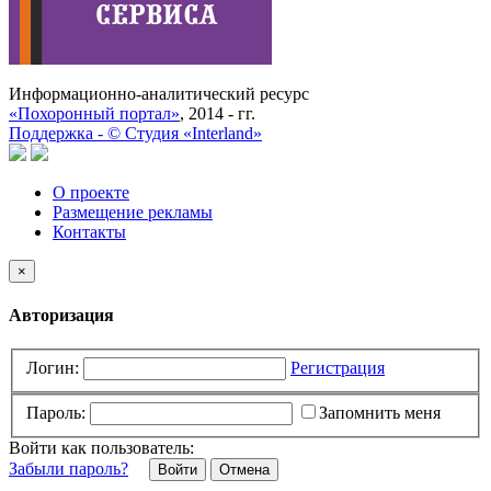
Информационно-аналитический ресурс
«Похоронный портал»
, 2014 - гг.
Поддержка -
©
Cтудия «Interland»
О проекте
Размещение рекламы
Контакты
×
Авторизация
Логин:
Регистрация
Пароль:
Запомнить меня
Войти как пользователь:
Забыли пароль?
Отмена