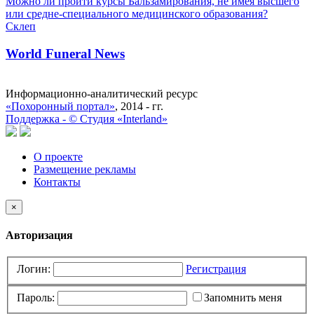
Можно ли пройти курсы Бальзамирования, не имея высшего
или средне-специального медицинского образования?
Склеп
World Funeral News
Информационно-аналитический ресурс
«Похоронный портал»
, 2014 - гг.
Поддержка -
©
Cтудия «Interland»
О проекте
Размещение рекламы
Контакты
×
Авторизация
Логин:
Регистрация
Пароль:
Запомнить меня