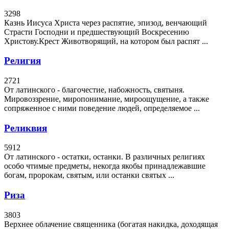
3298
Казнь Иисуса Христа через распятие, эпизод, венчающий
Страсти Господни и предшествующий Воскресению
Христову.Крест Животворящий, на котором был распят ...
Религия
2721
От латинского - благочестие, набожность, святыня.
Мировоззрение, миропонимание, мироощущение, а также
сопряженное с ними поведение людей, определяемое ...
Реликвия
5912
От латинского - остатки, останки. В различных религиях
особо чтимые предметы, некогда якобы принадлежавшие
богам, пророкам, святым, или останки святых ...
Риза
3803
Верхнее облачение священника (богатая накидка, доходящая